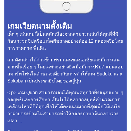
เกมเวียดนามดั้งเดิม
เด็ก ๆ เล่นเกมนี้เป็นหลักเนื่องจากสามารถเล่นได้ทุกที่ที่มี
ก้อนกรวดชิปหรือเมล็ดพืชถาดอย่างน้อย 12 กล่องหรือโดย
การวาดถาด พื้นดิน
เกมดังกล่าวได้ก้าวข้ามพรมแดนของเอเชียและมีการเล่น
มากขึ้นเรื่อย ๆ โดยเฉพาะอย่างยิ่งเมื่อมีการปรับตัวเป็นแอป
สมาร์ทโฟนในลักษณะเดียวกับการทำให้เกม Sudoku และ
Sokoban เป็นประชาธิปไตยของญี่ปุ่น
< p> เกม Quan สามารถเล่นได้ทุกเพศทุกวัยทั้งสนุกสบาย ๆ
กลยุทธ์และการศึกษา เป็นไปได้หลายกลยุทธ์คำนวณการ
เคลื่อนไหวที่ดีที่สุดเพื่อให้ได้คะแนนมากที่สุดเพื่อให้แน่ใจ
ว่าฝ่ายตรงข้ามไม่สามารถทำให้กล่องภาษาจีนกลางว่าง
เปล่า ...