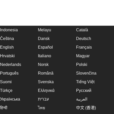
Indonesia
Melayu
Català
Čeština
Dansk
Deutsch
English
Español
Français
Hrvatski
Italiano
Magyar
Nederlands
Norsk
Polski
Português
Română
Slovenčina
Suomi
Svenska
Tiếng Việt
Türkçe
Ελληνικά
Русский
Українська
עברית
العربية
हिन्दी
ไทย
中文 (香港)